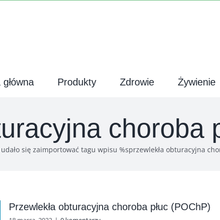
a główna
Produkty
Zdrowie
Żywienie
turacyjna choroba 
 udało się zaimportować tagu wpisu %s
przewlekła obturacyjna cho
Przewlekła obturacyjna choroba płuc (POChP)