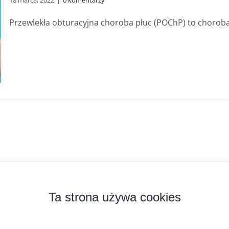
18 marca, 2022
|
0 komentarzy
Przewlekła obturacyjna choroba płuc (POChP) to choroba 
zyprobiotyk.pl
2026 Kopiowanie zabronione. Wszystkie prawa zastrzeżone.
Ta strona używa cookies