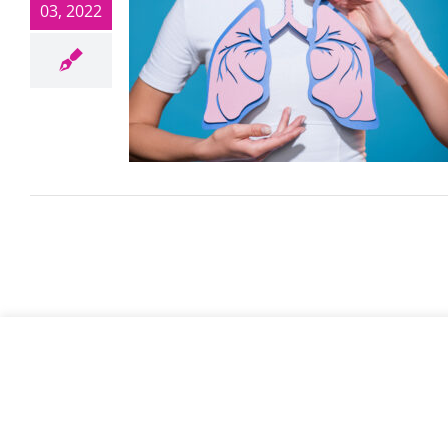
03, 2022
© Najleps