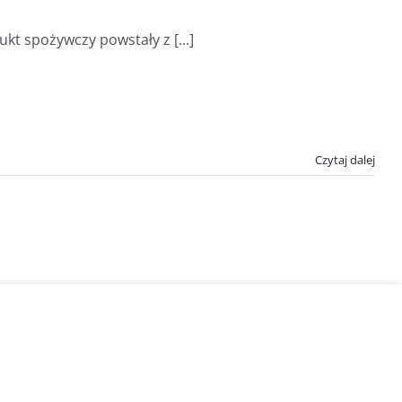
t spożywczy powstały z [...]
Czytaj dalej
Spirulina.pl