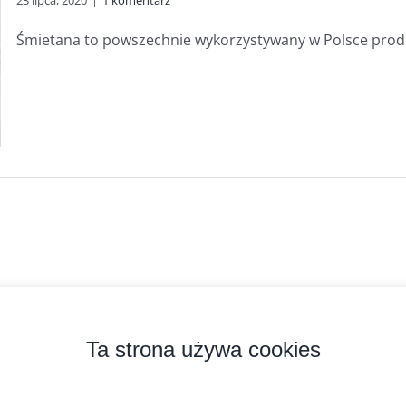
23 lipca, 2020
|
1 komentarz
Śmietana to powszechnie wykorzystywany w Polsce produk
zyprobiotyk.pl
2026 Kopiowanie zabronione. Wszystkie prawa zastrzeżone.
Ta strona używa cookies