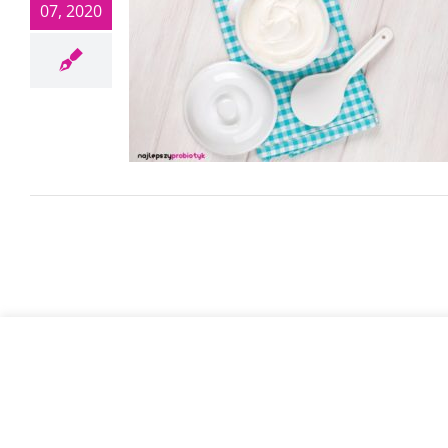
07, 2020
© Najleps