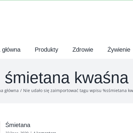
a główna
Produkty
Zdrowie
Żywienie
śmietana kwaśna
na główna
Nie udało się zaimportować tagu wpisu %s
śmietana k
Śmietana