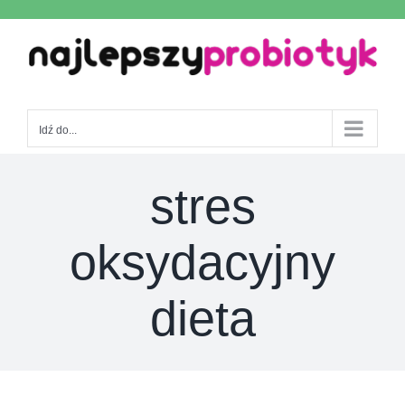
Skip
to
content
Idź do...
stres
oksydacyjny
dieta