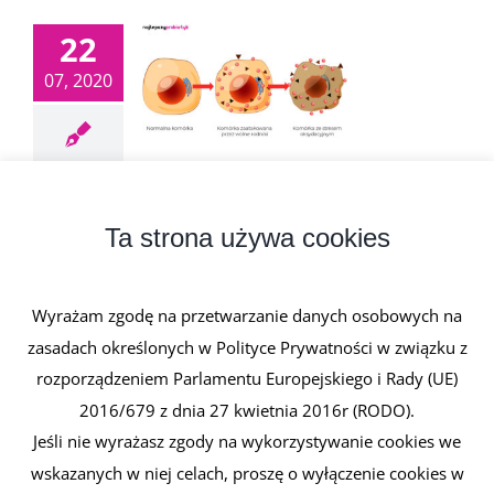
22
07, 2020
Stres oksydacyjny
22 lipca, 2020
|
0 komentarzy
Ta strona używa cookies
Stres oksydacyjny stanowi główny czynniki w
procesie starzenia (oksydacyjny rozkład [...]
Wyrażam zgodę na przetwarzanie danych osobowych na
zasadach określonych w Polityce Prywatności w związku z
Czytaj dalej
rozporządzeniem Parlamentu Europejskiego i Rady (UE)
2016/679 z dnia 27 kwietnia 2016r (RODO).
Jeśli nie wyrażasz zgody na wykorzystywanie cookies we
wskazanych w niej celach, proszę o wyłączenie cookies w