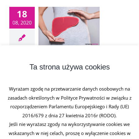
18
08, 2020
Żółć
18 sierpnia, 2020
|
0 komentarzy
Ta strona używa cookies
Żółć to płynna, gorzka wydzielina wątroby o
żółtobrunatnej barwie. Stanowi [...]
Wyrażam zgodę na przetwarzanie danych osobowych na
zasadach określonych w Polityce Prywatności w związku z
Czytaj dalej
rozporządzeniem Parlamentu Europejskiego i Rady (UE)
2016/679 z dnia 27 kwietnia 2016r (RODO).
Jeśli nie wyrażasz zgody na wykorzystywanie cookies we
wskazanych w niej celach, proszę o wyłączenie cookies w