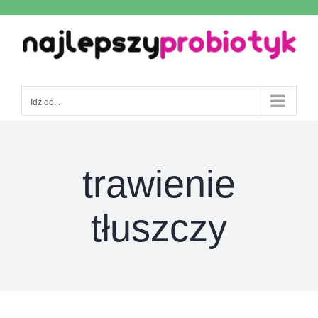
Skip
to
content
Idź do...
trawienie
tłuszczy