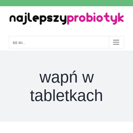
Skip
to
content
Idź do...
wapń w
tabletkach