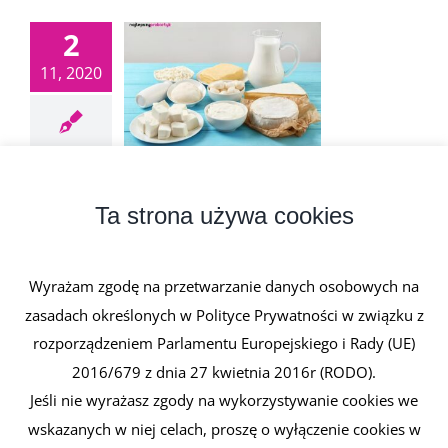
2
11, 2020
Wapń
2 listopada, 2020
|
0 komentarzy
Ta strona używa cookies
Wapń jest jednym z głównych makropierwiastków
w organizmie człowieka. Znany [...]
Wyrażam zgodę na przetwarzanie danych osobowych na
zasadach określonych w Polityce Prywatności w związku z
Czytaj dalej
rozporządzeniem Parlamentu Europejskiego i Rady (UE)
2016/679 z dnia 27 kwietnia 2016r (RODO).
Jeśli nie wyrażasz zgody na wykorzystywanie cookies we
wskazanych w niej celach, proszę o wyłączenie cookies w