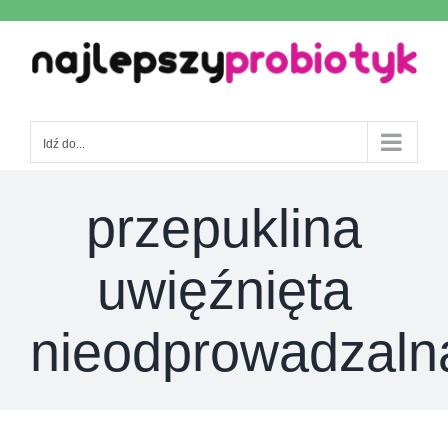
Skip
to
content
Idź do...
przepuklina
uwięźnięta
nieodprowadzaln