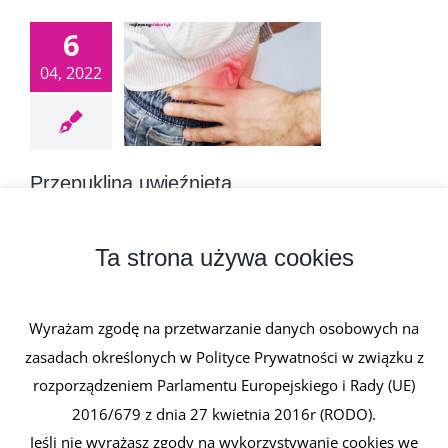
6
04, 2022
Przepuklina uwięźnięta
6 kwietnia, 2022
|
0 komentarzy
Przepuklina uwięźnięta to rodzaj przepukliny, w
Ta strona używa cookies
której zawartość (zazwyczaj część [...]
Wyrażam zgodę na przetwarzanie danych osobowych na
Czytaj dalej
zasadach określonych w Polityce Prywatności w związku z
rozporządzeniem Parlamentu Europejskiego i Rady (UE)
2016/679 z dnia 27 kwietnia 2016r (RODO).
Jeśli nie wyrażasz zgody na wykorzystywanie cookies we