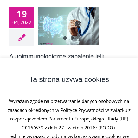
19
04, 2022
Autoimmunologiczne zapalenie jelit
19 kwietnia, 2022
|
0 komentarzy
Autoimmunologiczne zapalenie jelit to nie jedna
Ta strona używa cookies
jednostka choroba, lecz grupa [...]
Wyrażam zgodę na przetwarzanie danych osobowych na
Czytaj dalej
zasadach określonych w Polityce Prywatności w związku z
rozporządzeniem Parlamentu Europejskiego i Rady (UE)
2016/679 z dnia 27 kwietnia 2016r (RODO).
Jeśli nie wyrażasz zgody na wykorzystywanie cookies we