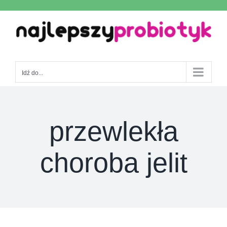
Skip
to
content
Idź do...
przewlekła
choroba jelit