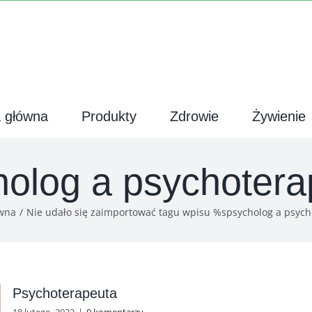
a główna
Produkty
Zdrowie
Żywienie
holog a psychotera
ówna
Nie udało się zaimportować tagu wpisu %s
psycholog a psyc
Psychoterapeuta