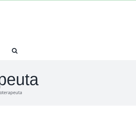
peuta
hoterapeuta