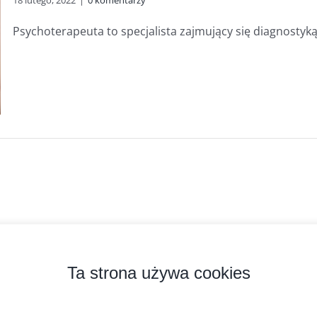
18 lutego, 2022
|
0 komentarzy
Psychoterapeuta to specjalista zajmujący się diagnostyką i 
zyprobiotyk.pl
2026 Kopiowanie zabronione. Wszystkie prawa zastrzeżone.
Ta strona używa cookies