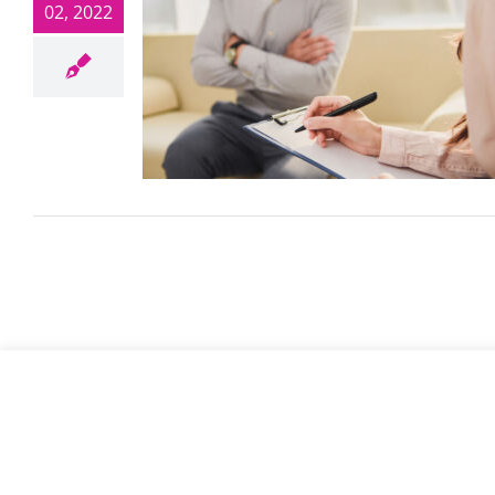
02, 2022
© Najleps