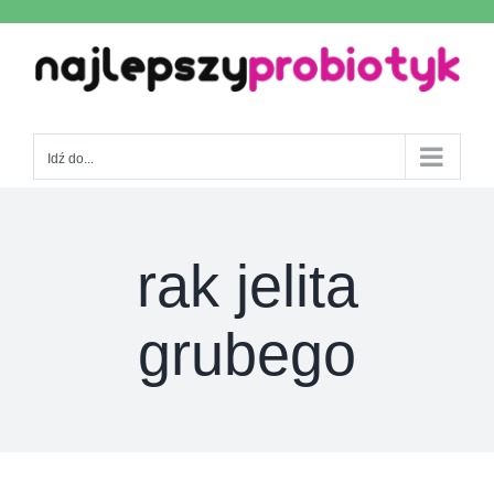
Skip
to
content
Idź do...
rak jelita
grubego