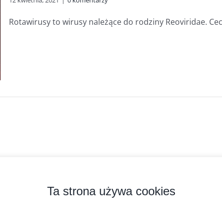
12 kwietnia, 2021
|
0 komentarzy
Rotawirusy to wirusy należące do rodziny Reoviridae. Cech
zyprobiotyk.pl
2026 Kopiowanie zabronione. Wszystkie prawa zastrzeżone.
Ta strona używa cookies