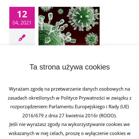
12
04, 2021
Rotawirusy
12 kwietnia, 2021
|
0 komentarzy
Ta strona używa cookies
Rotawirusy to wirusy należące do rodziny
Reoviridae. Cechują się charakterystycznym, [...]
Wyrażam zgodę na przetwarzanie danych osobowych na
zasadach określonych w Polityce Prywatności w związku z
Czytaj dalej
rozporządzeniem Parlamentu Europejskiego i Rady (UE)
2016/679 z dnia 27 kwietnia 2016r (RODO).
Jeśli nie wyrażasz zgody na wykorzystywanie cookies we
wskazanych w niej celach, proszę o wyłączenie cookies w