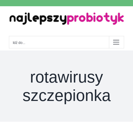
Skip
to
content
Idź do...
rotawirusy
szczepionka