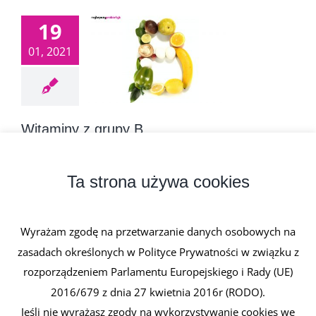
19
01, 2021
Witaminy z grupy B
19 stycznia, 2021
|
0 komentarzy
Witaminy z grupy B obejmuje witaminy będące
Ta strona używa cookies
związkami azotowymi. Wszystkie [...]
Wyrażam zgodę na przetwarzanie danych osobowych na
Czytaj dalej
zasadach określonych w Polityce Prywatności w związku z
rozporządzeniem Parlamentu Europejskiego i Rady (UE)
2016/679 z dnia 27 kwietnia 2016r (RODO).
Jeśli nie wyrażasz zgody na wykorzystywanie cookies we