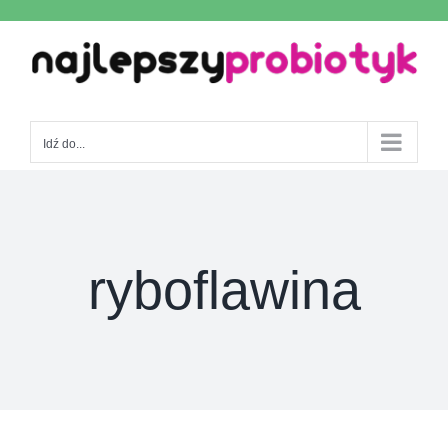
Skip
to
content
Idź do...
ryboflawina