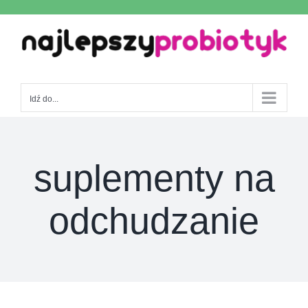
Skip
to
content
Idź do...
suplementy na
odchudzanie