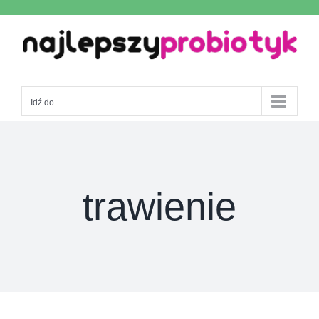
Skip
to
content
Idź do...
trawienie