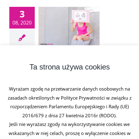
3
08, 2020
Zaparcia
3 sierpnia, 2020
|
1 komentarz
Ta strona używa cookies
Zaparcia to dolegliwość związana ze zbyt małą
częstotliwością wypróżnień. Stolce [...]
Wyrażam zgodę na przetwarzanie danych osobowych na
zasadach określonych w Polityce Prywatności w związku z
Czytaj dalej
rozporządzeniem Parlamentu Europejskiego i Rady (UE)
2016/679 z dnia 27 kwietnia 2016r (RODO).
Jeśli nie wyrażasz zgody na wykorzystywanie cookies we
wskazanych w niej celach, proszę o wyłączenie cookies w