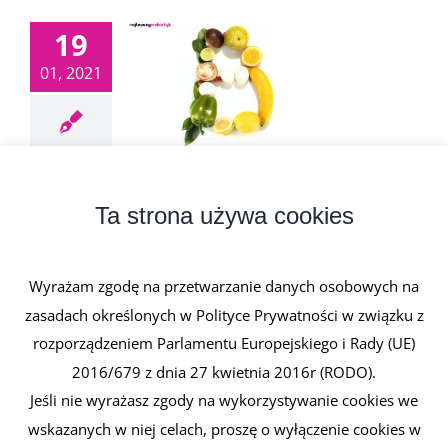
19
01, 2021
Witaminy z grupy B
19 stycznia, 2021
|
0 komentarzy
Ta strona używa cookies
Witaminy z grupy B obejmuje witaminy będące
związkami azotowymi. Wszystkie [...]
Wyrażam zgodę na przetwarzanie danych osobowych na
zasadach określonych w Polityce Prywatności w związku z
Czytaj dalej
rozporządzeniem Parlamentu Europejskiego i Rady (UE)
2016/679 z dnia 27 kwietnia 2016r (RODO).
Jeśli nie wyrażasz zgody na wykorzystywanie cookies we
wskazanych w niej celach, proszę o wyłączenie cookies w