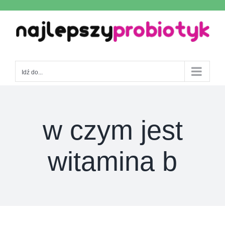
Skip
to
content
Idź do...
w czym jest
witamina b