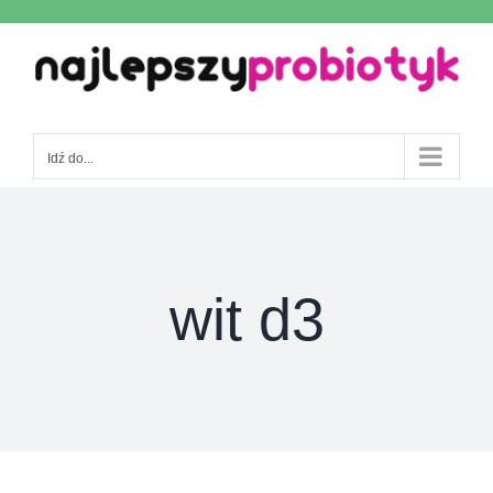
Skip
to
content
Idź do...
wit d3