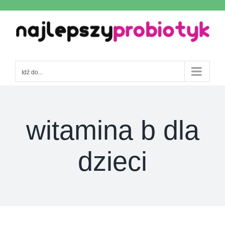
Skip
to
content
Idź do...
witamina b dla
dzieci