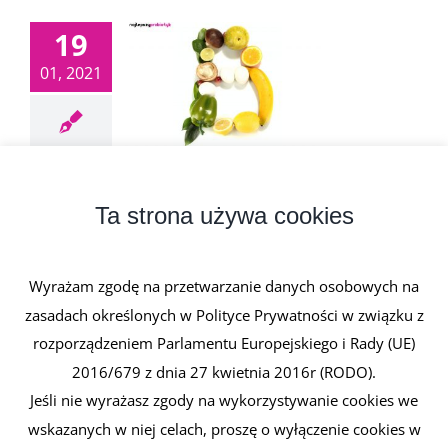
19
01, 2021
Witaminy z grupy B
19 stycznia, 2021
|
0 komentarzy
Ta strona używa cookies
Witaminy z grupy B obejmuje witaminy będące
związkami azotowymi. Wszystkie [...]
Wyrażam zgodę na przetwarzanie danych osobowych na
zasadach określonych w Polityce Prywatności w związku z
Czytaj dalej
rozporządzeniem Parlamentu Europejskiego i Rady (UE)
2016/679 z dnia 27 kwietnia 2016r (RODO).
Jeśli nie wyrażasz zgody na wykorzystywanie cookies we
wskazanych w niej celach, proszę o wyłączenie cookies w