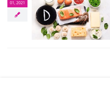
01, 2021
© Najleps