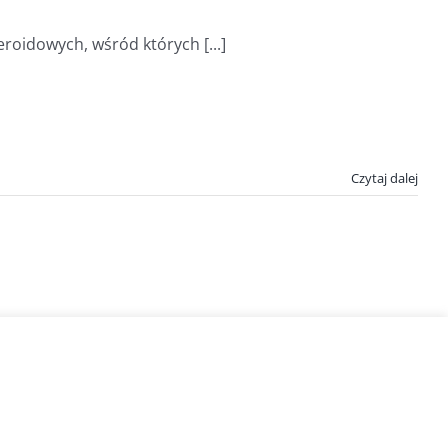
oidowych, wśród których [...]
Czytaj dalej
Spirulina.pl