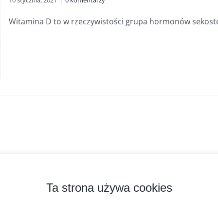
10 stycznia, 2021
|
0 komentarzy
Witamina D to w rzeczywistości grupa hormonów sekoster
zyprobiotyk.pl
2026 Kopiowanie zabronione. Wszystkie prawa zastrzeżone.
Ta strona używa cookies