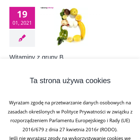
19
01, 2021
Witaminy z grupy B
19 stycznia, 2021
|
0 komentarzy
Witaminy z grupy B obejmuje witaminy będące
Ta strona używa cookies
związkami azotowymi. Wszystkie [...]
Wyrażam zgodę na przetwarzanie danych osobowych na
Czytaj dalej
zasadach określonych w Polityce Prywatności w związku z
rozporządzeniem Parlamentu Europejskiego i Rady (UE)
2016/679 z dnia 27 kwietnia 2016r (RODO).
Jeśli nie wyrażasz zgody na wykorzystywanie cookies we