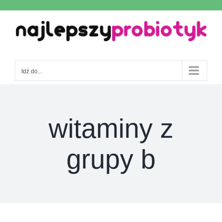
Skip
to
content
Idź do...
witaminy z
grupy b