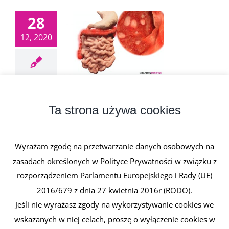
28
12, 2020
Wrzodziejące zapalenie jelita grubego
28 grudnia, 2020
|
0 komentarzy
Ta strona używa cookies
Wrzodziejące zapalenie jelita grubego to rozlany
nieswoisty proces zapalny błony [...]
Wyrażam zgodę na przetwarzanie danych osobowych na
zasadach określonych w Polityce Prywatności w związku z
Czytaj dalej
rozporządzeniem Parlamentu Europejskiego i Rady (UE)
2016/679 z dnia 27 kwietnia 2016r (RODO).
Jeśli nie wyrażasz zgody na wykorzystywanie cookies we
wskazanych w niej celach, proszę o wyłączenie cookies w