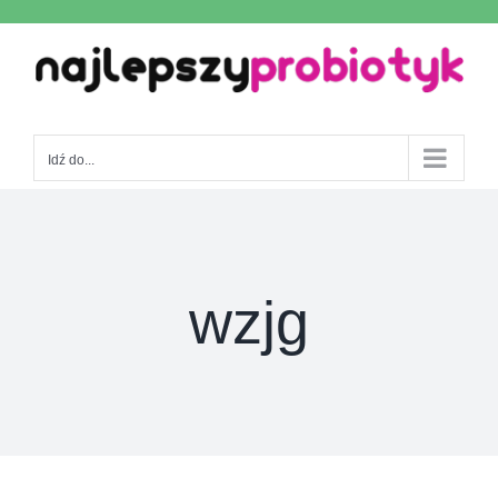
Skip
to
content
Idź do...
wzjg