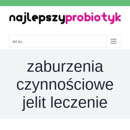
Skip
to
content
Idź do...
zaburzenia
czynnościowe
jelit leczenie