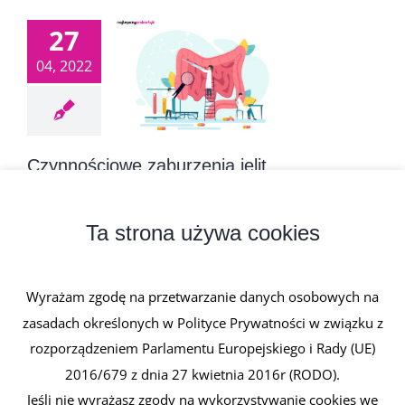
27
04, 2022
Czynnościowe zaburzenia jelit
27 kwietnia, 2022
|
1 komentarz
Czynnościowe zaburzenia jelit to szeroka grupa
Ta strona używa cookies
różnego rodzaju schorzeń pojawiających [...]
Wyrażam zgodę na przetwarzanie danych osobowych na
Czytaj dalej
zasadach określonych w Polityce Prywatności w związku z
rozporządzeniem Parlamentu Europejskiego i Rady (UE)
2016/679 z dnia 27 kwietnia 2016r (RODO).
Jeśli nie wyrażasz zgody na wykorzystywanie cookies we