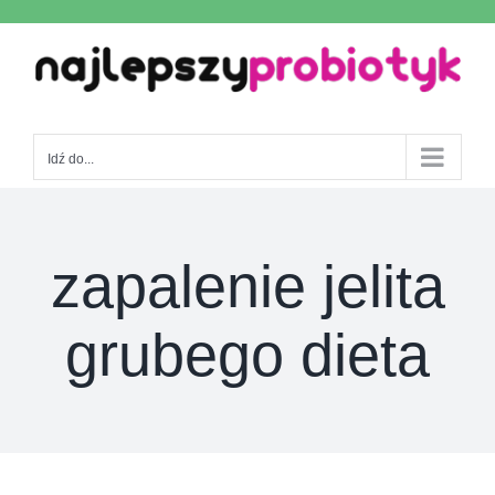
Skip
to
content
Idź do...
zapalenie jelita
grubego dieta