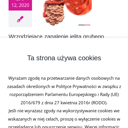
12, 2020
Wrzodziejące zapalenie jelita grubego
28 grudnia, 2020
|
0 komentarzy
Wrzodziejące zapalenie jelita grubego to rozlany
Ta strona używa cookies
nieswoisty proces zapalny błony [...]
Wyrażam zgodę na przetwarzanie danych osobowych na
Czytaj dalej
zasadach określonych w Polityce Prywatności w związku z
rozporządzeniem Parlamentu Europejskiego i Rady (UE)
2016/679 z dnia 27 kwietnia 2016r (RODO).
Jeśli nie wyrażasz zgody na wykorzystywanie cookies we
wskazanych w niej celach, proszę o wyłączenie cookies w
przeglądarce lub opuszczenie serwisu. Więcej informacji: