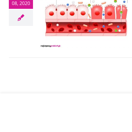
08, 2020
© Najleps