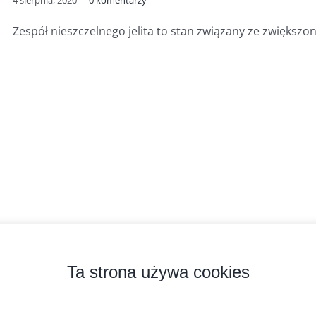
4 sierpnia, 2020
|
0 komentarzy
Zespół nieszczelnego jelita to stan związany ze zwiększon
zyprobiotyk.pl
2026 Kopiowanie zabronione. Wszystkie prawa zastrzeżone.
Ta strona używa cookies