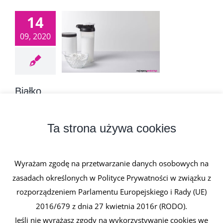
14
09, 2020
Białko
14 września, 2020
|
0 komentarzy
Białko to związek organiczny występujący we
Ta strona używa cookies
wszystkich żywych organizmach. Białka [...]
Wyrażam zgodę na przetwarzanie danych osobowych na
Czytaj dalej
zasadach określonych w Polityce Prywatności w związku z
rozporządzeniem Parlamentu Europejskiego i Rady (UE)
2016/679 z dnia 27 kwietnia 2016r (RODO).
Jeśli nie wyrażasz zgody na wykorzystywanie cookies we