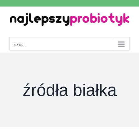
Skip
to
content
Idź do...
źródła białka