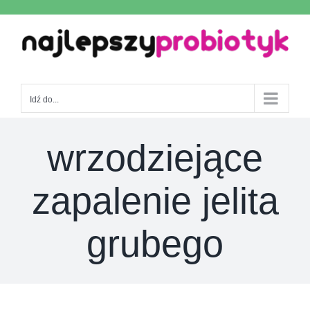
Skip
to
content
Idź do...
wrzodziejące
zapalenie jelita
grubego