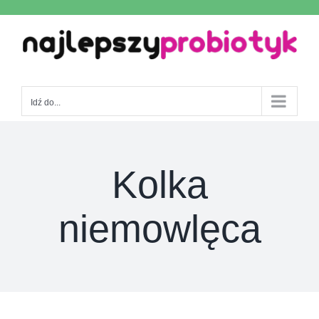
Skip
to
content
Idź do...
Kolka
niemowlęca