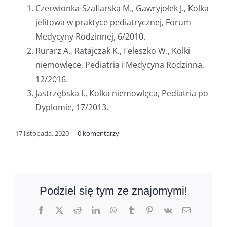
Czerwionka-Szaflarska M., Gawryjołek J., Kolka
jelitowa w praktyce pediatrycznej, Forum
Medycyny Rodzinnej, 6/2010.
Rurarz A., Ratajczak K., Feleszko W., Kolki
niemowlęce, Pediatria i Medycyna Rodzinna,
12/2016.
Jastrzębska I., Kolka niemowlęca, Pediatria po
Dyplomie, 17/2013.
17 listopada, 2020
|
0 komentarzy
Podziel się tym ze znajomymi!
Facebook
X
Reddit
LinkedIn
WhatsApp
Tumblr
Pinterest
Vk
Email