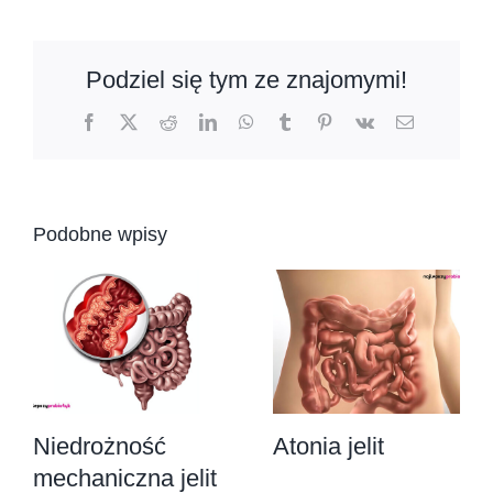
Podziel się tym ze znajomymi!
Facebook
X
Reddit
LinkedIn
WhatsApp
Tumblr
Pinterest
Vk
Email
Podobne wpisy
Niedrożność
Atonia jelit
mechaniczna jelit