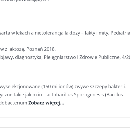
rta w lekach a nietolerancja laktozy – fakty i mity, Pediatria
ów z laktozą, Poznań 2018.
 objawy, diagnostyka, Pielęgniarstwo i Zdrowie Publiczne, 4/2
, wyselekcjonowane (150 milionów) żwywe szczepy bakterii.
czne takie jak m.in. Lactobacillus Sporogenesis (Bacillus
fidobacterium
Zobacz więcej...