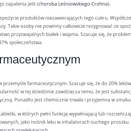
 zapalenia jelit (
choroba Leśniowskiego-Crohna
).
 spożycie produktów niezawierających tego cukru. Współcze
zy. Takie osoby nie powinny całkowicie rezygnować ze spoż
łatwo przyswajalnych białek i wapnia. Szacuje się, że proble
 37% społeczeństwa.
armaceutycznym
 przemyśle farmaceutycznym. Szacuje się, że do 20% leków
ularność w tej dziedzinie zawdzięcza temu, że jest substanc
syczną. Ponadto jest chemicznie trwała i przyjemna w smaku
abletki, w których pełni funkcję wypełniającą lub rozcieńcza
owanych, jako nośnik leku w inhalatorach suchego proszku.
tworach powlekających.