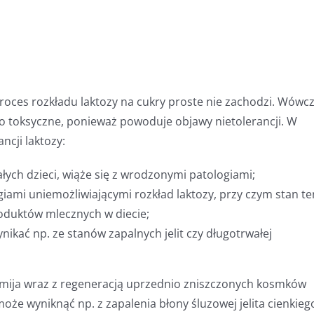
proces rozkładu laktozy na cukry proste nie zachodzi. Wówc
sko toksyczne, ponieważ powoduje objawy nietolerancji. W
ncji laktozy:
ych dzieci, wiąże się z wrodzonymi patologiami;
iami uniemożliwiającymi rozkład laktozy, przy czym stan te
oduktów mlecznych w diecie;
ikać np. ze stanów zapalnych jelit czy długotrwałej
a mija wraz z regeneracją uprzednio zniszczonych kosmków
może wyniknąć np. z zapalenia błony śluzowej jelita cienkieg