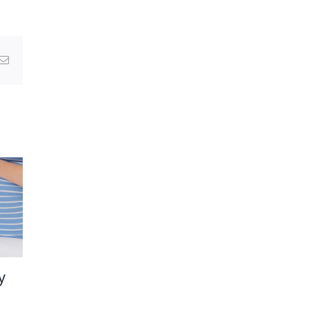
Email
y
Sposoby na
Żywność
wzdęcia
probiotyczna