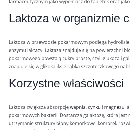
farmaceutycznym jako wypełniacz do tabletek oraz jak
Laktoza w organizmie c
Laktoza w przewodzie pokarmowym podlega hydrolizie 
enzymu laktazy. Laktaza znajduje się na powierzchni bło
pokarmowego powstają cukry proste, czyli glukoza i gala
znajduje się w glikokaliksie rąbka szczoteczkowego nabło
Korzystne właściwości
Laktoza zwiększa absorpcję
wapnia
,
cynku
i
magnezu
, 
pokarmowych bakterii. Dostarcza galaktozę, która je
utrzymanie struktury błony komórkowej komórek rozwij