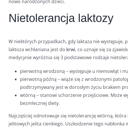
nowo narodzonych dzieci.
Nietolerancja laktozy
W niektórych przypadkach, gdy laktaza nie występuje, 
laktoza wchłaniana jest do
krwi
, co uznaje się za zjawi
medycynie wyróżnia się 3 podstawowe rodzaje nietolera
pierwotną wrodzoną – występuje u niemowląt i mał
pierwotną późną – wiąże się z wrodzonymi patolog
podtrzymywany jest w dorosłym życiu brakiem pr
wtórną – stanowi schorzenie przejściowe. Może wyn
bezmlecznej diety.
Najczęściej odnotowuje się nietolerancję wtórną, któr
jelitowych jelita cienkiego. Uszkodzenie tego nabłonka 