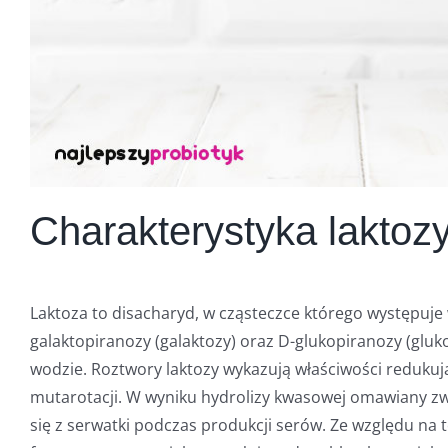
Charakterystyka laktoz
Laktoza to disacharyd, w cząsteczce którego występuje 
galaktopiranozy (galaktozy) oraz D-glukopiranozy (glu
wodzie. Roztwory laktozy wykazują właściwości redukują
mutarotacji. W wyniku hydrolizy kwasowej omawiany zwi
się z serwatki podczas produkcji serów. Ze względu na to