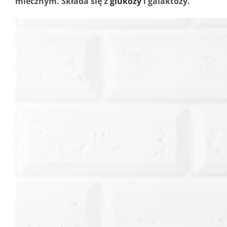
mlecznym. Składa się z
glukozy
i galaktozy.