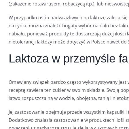
(zakażenie rotawirusem, robaczycą itp.), lub nieswoistego
W przypadku osób nadwrażliwych na laktozę zaleca się
na rynku można znaleźć bogaty wybór nabiału bez lakto
nabiału, ponieważ produkty te dostarczają dużej ilości 
nietolerancji laktozy może dotyczyć w Polsce nawet do
Laktoza w przemyśle f
Omawiany związek bardzo często wykorzystywany jest w
receptę zawiera ten cukier w swoim składzie. Swoją pop
łatwo rozpuszczalną w wodzie, obojętną, tanią i nietok
Jej zastosowanie obejmuje przede wszystkim kapsułki i t
Dodatkowo znalazła zastosowanie w produktach liofiliz
połączeniu z sacharozą stosuje się ją w cukrowych roz