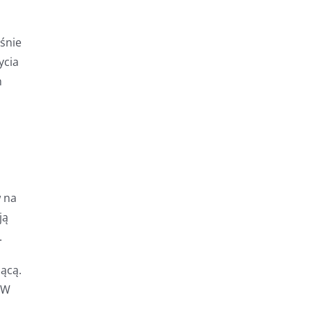
śnie
ycia
m
 na
ją
.
jącą.
 W