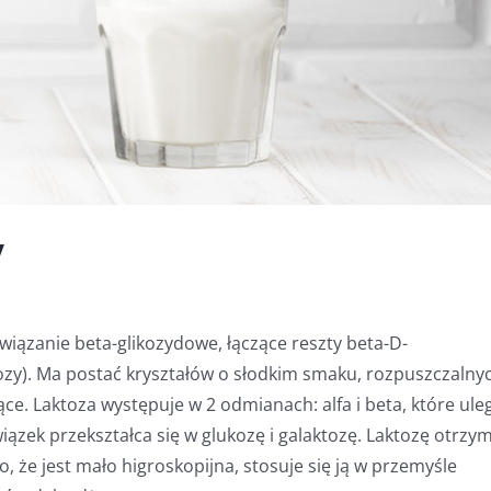
y
wiązanie beta-glikozydowe, łączące reszty beta-D-
kozy). Ma postać kryształów o słodkim smaku, rozpuszczalny
ce. Laktoza występuje w 2 odmianach: alfa i beta, które ule
ązek przekształca się w glukozę i galaktozę. Laktozę otrzy
, że jest mało higroskopijna, stosuje się ją w przemyśle