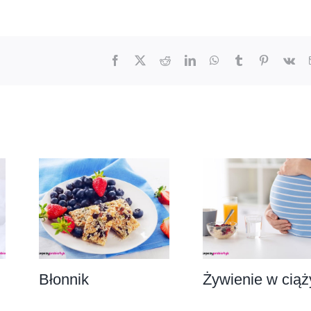
Facebook
X
Reddit
LinkedIn
WhatsApp
Tumblr
Pinterest
Vk
Błonnik
Żywienie w ciąż