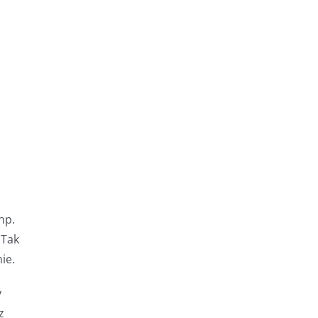
np.
 Tak
ie.
y
z