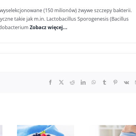
, wyselekcjonowane (150 milionów) żwywe szczepy bakterii.
czne takie jak m.in. Lactobacillus Sporogenesis (Bacillus
fidobacterium
Zobacz więcej...
Facebook
X
Reddit
LinkedIn
WhatsApp
Tumblr
Pinterest
Vk