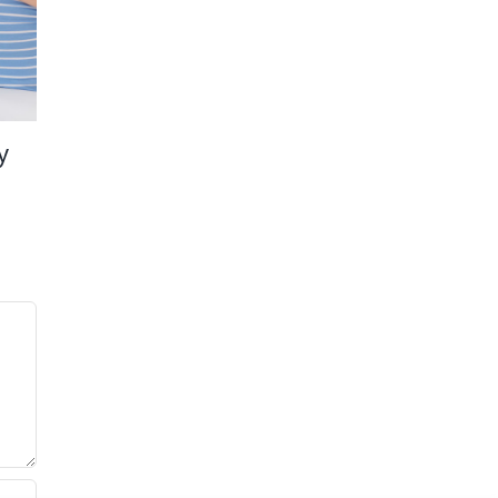
y
Sposoby na
Żywność
wzdęcia
probiotyczna