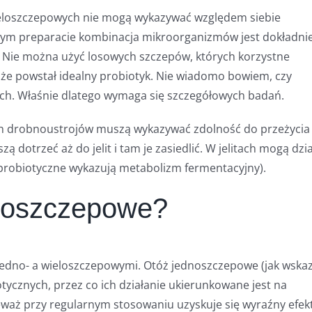
wieloszczepowych nie mogą wykazywać względem siebie
żdym preparacie kombinacja mikroorganizmów jest dokładni
Nie można użyć losowych szczepów, których korzystne
, że powstał idealny probiotyk. Nie wiadomo bowiem, czy
ch. Właśnie dlatego wymaga się szczegółowych badań.
ch drobnoustrojów muszą wykazywać zdolność do przeżycia
otrzeć aż do jelit i tam je zasiedlić. W jelitach mogą dzi
probiotyczne wykazują metabolizm fermentacyjny).
eloszczepowe?
jedno- a wieloszczepowymi. Otóż jednoszczepowe (jak wska
otycznych, przez co ich działanie ukierunkowane jest na
ieważ przy regularnym stosowaniu uzyskuje się wyraźny efek