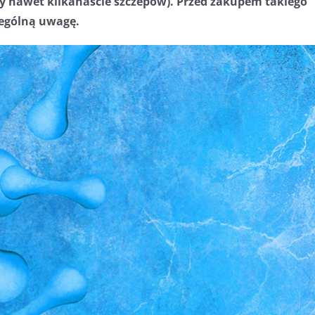
y nawet kilkanaście szczepów). Przed zakupem takiego
zególną uwagę.