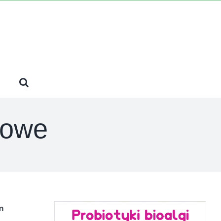
powe
m