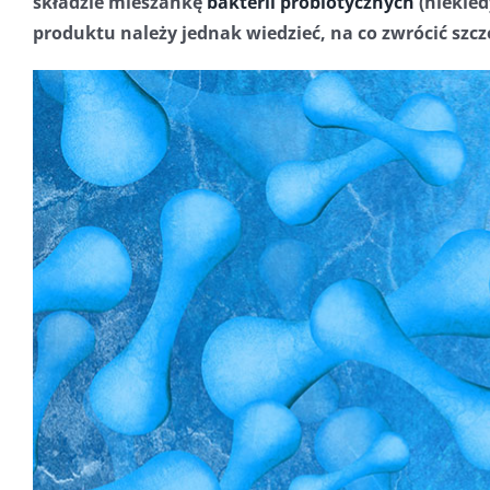
składzie mieszankę
bakterii probiotycznych
(niekied
produktu należy jednak wiedzieć, na co zwrócić szc