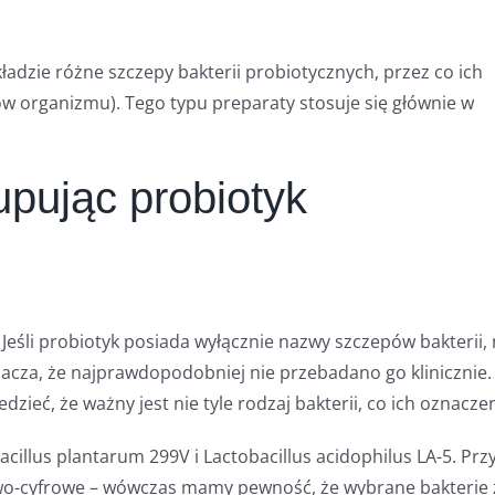
ładzie różne szczepy bakterii probiotycznych, przez co ich
ów organizmu). Tego typu preparaty stosuje się głównie w
pując probiotyk
eśli probiotyk posiada wyłącznie nazwy szczepów bakterii, 
nacza, że najprawdopodobniej nie przebadano go klinicznie.
ieć, że ważny jest nie tyle rodzaj bakterii, co ich oznaczen
illus plantarum 299V i Lactobacillus acidophilus LA-5. Prz
owo-cyfrowe – wówczas mamy pewność, że wybrane bakterie 