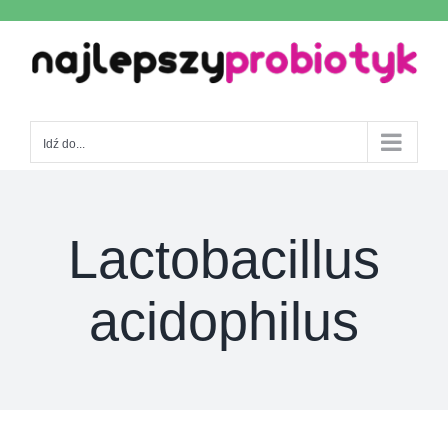
Skip
to
content
Idź do...
Lactobacillus
acidophilus