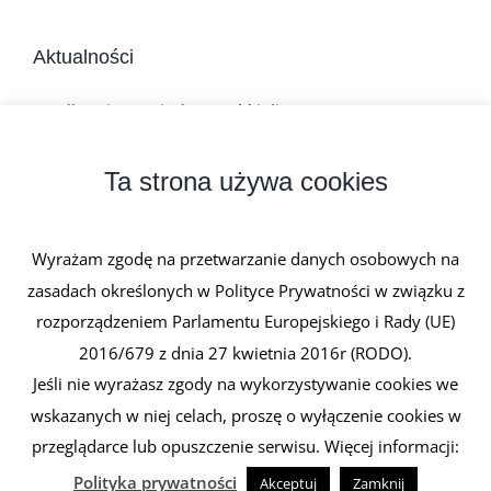
Aktualności
Jadłospis na niedrożność jelit
Dieta w chorobach zapalnych jelit
Ta strona używa cookies
Niedrożność mechaniczna jelit
Wyrażam zgodę na przetwarzanie danych osobowych na
Atonia jelit
zasadach określonych w Polityce Prywatności w związku z
rozporządzeniem Parlamentu Europejskiego i Rady (UE)
Perforacja jelita
2016/679 z dnia 27 kwietnia 2016r (RODO).
Jeśli nie wyrażasz zgody na wykorzystywanie cookies we
wskazanych w niej celach, proszę o wyłączenie cookies w
przeglądarce lub opuszczenie serwisu. Więcej informacji:
© Najlepszyprobiotyk.pl
2026 Kopiowanie zabronione. Wszystkie
prawa zastrzeżone.
Spirulina.pl
Polityka prywatności
Akceptuj
Zamknij