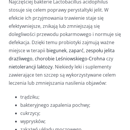
Najczęściej bakterie Lactobacillus acidophilus
stosuje się celem poprawy perystaltyki jelit. W
efekcie ich przyjmowania trawienie staje się
efektywniejsze, znikają lub zmniejszają się
dolegliwości przewodu pokarmowego i normuje się
defekacja. Dzięki temu probiotyki zajmują ważne
miejsce w terapii
biegunek
,
zaparć
,
zespołu jelita
drażliwego
,
chorobie Leśniowskiego-Crohna
czy
nietolerancji laktozy
. Niekiedy leki i suplementy
zawierające ten szczep są wykorzystywane celem
leczenia lub zmniejszania nasilenia objawów:
trądziku;
bakteryjnego zapalenia pochwy;
cukrzycy;
wyprysków;
zakażeń układu moczowego.