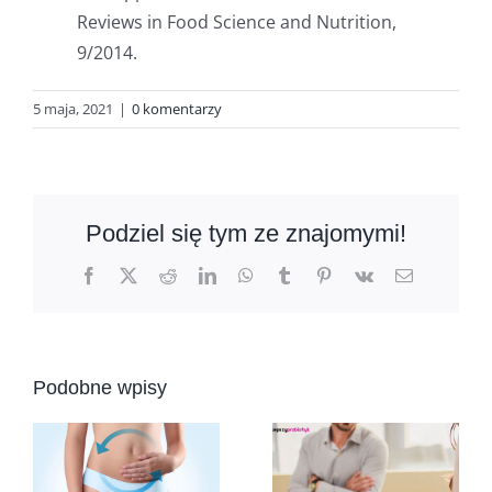
Reviews in Food Science and Nutrition,
9/2014.
5 maja, 2021
|
0 komentarzy
Podziel się tym ze znajomymi!
Facebook
X
Reddit
LinkedIn
WhatsApp
Tumblr
Pinterest
Vk
Email
Podobne wpisy