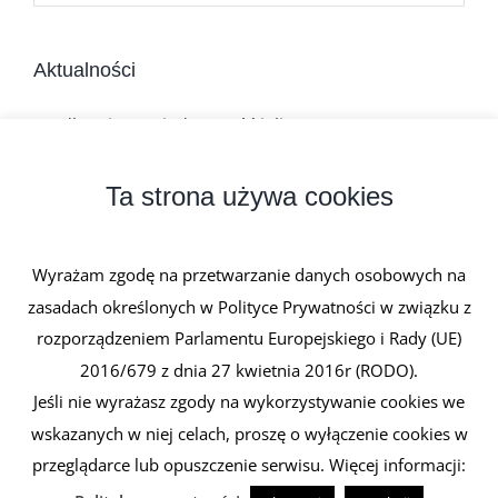
Aktualności
Jadłospis na niedrożność jelit
Dieta w chorobach zapalnych jelit
Ta strona używa cookies
Niedrożność mechaniczna jelit
Wyrażam zgodę na przetwarzanie danych osobowych na
Atonia jelit
zasadach określonych w Polityce Prywatności w związku z
rozporządzeniem Parlamentu Europejskiego i Rady (UE)
Perforacja jelita
2016/679 z dnia 27 kwietnia 2016r (RODO).
Jeśli nie wyrażasz zgody na wykorzystywanie cookies we
wskazanych w niej celach, proszę o wyłączenie cookies w
przeglądarce lub opuszczenie serwisu. Więcej informacji:
© Najlepszyprobiotyk.pl
2026 Kopiowanie zabronione. Wszystkie
prawa zastrzeżone.
Spirulina.pl