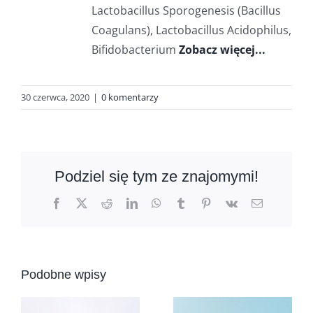
Lactobacillus Sporogenesis (Bacillus
Coagulans), Lactobacillus Acidophilus,
Bifidobacterium
Zobacz więcej...
30 czerwca, 2020
|
0 komentarzy
Podziel się tym ze znajomymi!
Facebook
X
Reddit
LinkedIn
WhatsApp
Tumblr
Pinterest
Vk
Email
Podobne wpisy