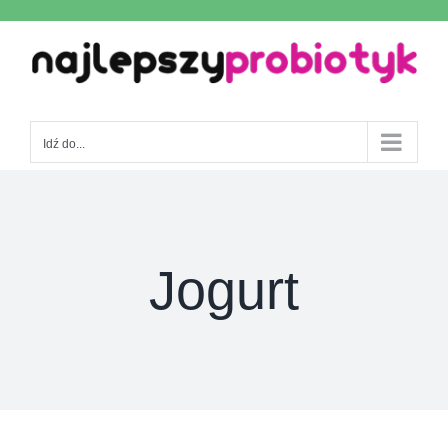
Skip
to
content
Idź do...
Jogurt