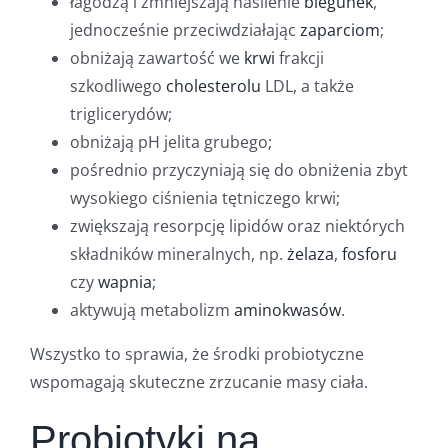
łagodzą i zmniejszają nasilenie
biegunek
,
jednocześnie przeciwdziałając
zaparciom
;
obniżają zawartość we
krwi
frakcji
szkodliwego
cholesterolu
LDL, a także
triglicerydów;
obniżają pH jelita grubego;
pośrednio przyczyniają się do obniżenia zbyt
wysokiego ciśnienia tętniczego krwi;
zwiększają resorpcję lipidów oraz niektórych
składników mineralnych, np.
żelaza
,
fosforu
czy
wapnia
;
aktywują metabolizm
aminokwasów
.
Wszystko to sprawia, że środki probiotyczne
wspomagają skuteczne zrzucanie masy ciała.
Probiotyki na