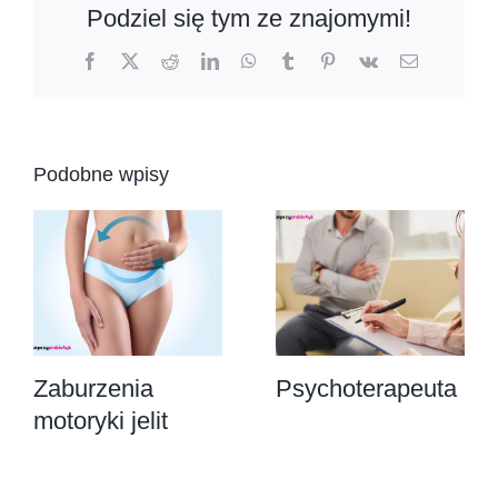
Podziel się tym ze znajomymi!
Facebook
X
Reddit
LinkedIn
WhatsApp
Tumblr
Pinterest
Vk
Email
Podobne wpisy
Zaburzenia
Psychoterapeuta
motoryki jelit