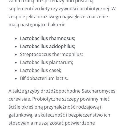
zanim trafią do sprzedaży pod postacią
suplementów diety czy żywności probiotycznej. W
zespole jelita drażliwego największe znaczenie
mają następujące bakterie:
Lactobacillus rhamnosus
;
Lactobacillus acidophilus
;
Streptococcus thermophilus;
Lactobacillus plantarum;
Lactobacillus casei;
Bifidobacterium lactis.
A także grzyby drożdżopochodne Saccharomyces
cerevisiae. Probiotyczne szczepy powinny mieć
ściśle określoną przynależność rodzajową i
gatunkową, a skuteczność i bezpieczeństwo ich
stosowania muszą zostać potwierdzone