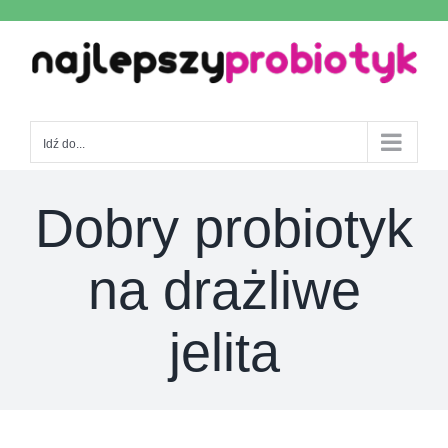
Skip
to
content
Idź do...
Dobry probiotyk
na drażliwe
jelita