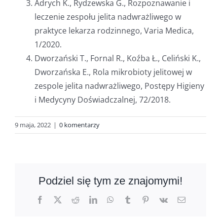
Adrych K., Rydzewska G., Rozpoznawanie i
leczenie zespołu jelita nadwrażliwego w
praktyce lekarza rodzinnego, Varia Medica,
1/2020.
Dworzański T., Fornal R., Koźba Ł., Celiński K.,
Dworzańska E., Rola mikrobioty jelitowej w
zespole jelita nadwrażliwego, Postępy Higieny
i Medycyny Doświadczalnej, 72/2018.
9 maja, 2022
|
0 komentarzy
Podziel się tym ze znajomymi!
Facebook
X
Reddit
LinkedIn
WhatsApp
Tumblr
Pinterest
Vk
Email