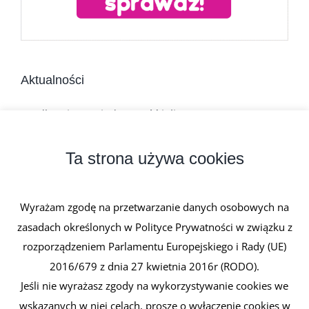
Aktualności
Jadłospis na niedrożność jelit
Dieta w chorobach zapalnych jelit
Ta strona używa cookies
Niedrożność mechaniczna jelit
Wyrażam zgodę na przetwarzanie danych osobowych na
Atonia jelit
zasadach określonych w Polityce Prywatności w związku z
rozporządzeniem Parlamentu Europejskiego i Rady (UE)
Perforacja jelita
2016/679 z dnia 27 kwietnia 2016r (RODO).
Jeśli nie wyrażasz zgody na wykorzystywanie cookies we
wskazanych w niej celach, proszę o wyłączenie cookies w