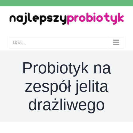
Skip
to
content
Idź do...
Probiotyk na
zespół jelita
drażliwego