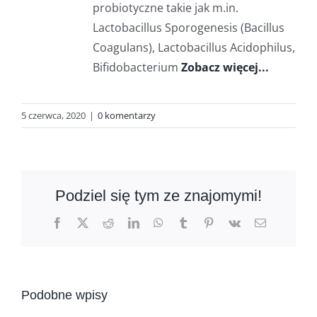
probiotyczne takie jak m.in.
Lactobacillus Sporogenesis (Bacillus
Coagulans), Lactobacillus Acidophilus,
Bifidobacterium
Zobacz więcej...
5 czerwca, 2020
|
0 komentarzy
Podziel się tym ze znajomymi!
Facebook
X
Reddit
LinkedIn
WhatsApp
Tumblr
Pinterest
Vk
Email
Podobne wpisy